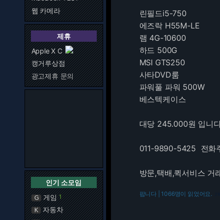
웹 카메라
린필드i5-750
에즈락 H55M-LE
제휴
램 4G-10600
하드 500G
Apple X C
MSI GTS250
캥거루상점
사타DVD룸
광고제휴 문의
파워풀 파워 500W
베스텍케이스
대당 245.000원 입니
011-9890-5425 전
방문,택배,퀵서비스 
인기 소모임
팝니다 | 1066명이 읽었어요.
21
게임
1
G
자동차
K