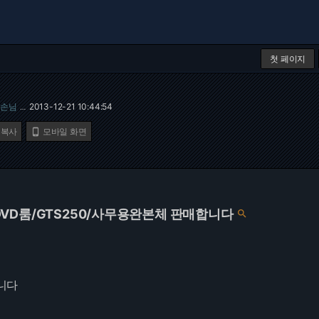
첫 페이지
손님
2013-12-21 10:44:54
…
 복사
모바일 화면

0G/DVD룸/GTS250/사무용완본체 판매합니다

합니다