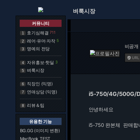
벼룩시장
커뮤니티
호기심해결
711
1
레어·유머·자작
5
2
비공개
명예의 전당
3
URL

자유홍보·핫딜
3
4
벼룩시장
5
직장인 (익명)
6
연애상담 (익명)
7
i5-750/4G/50
리뷰＆팁
8
안녕하세요
유용한 기능
i5-750 완본체 판매
BG.GG (이미지 변환)
MacBook TEST