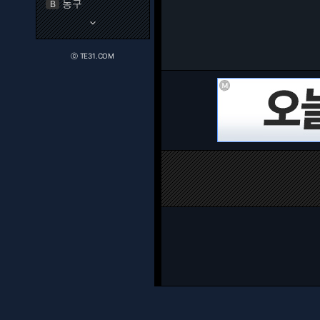
농구
B
keyboard_arrow_down
ⓒ TE31.COM