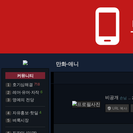
phone_android
만화·애니
커뮤니티
호기심해결
718
1
레어·유머·자작
6
2
비공개
손님
…
명예의 전당
3
URL 복사

자유홍보·핫딜
4
4
벼룩시장
5
직장인 (익명)