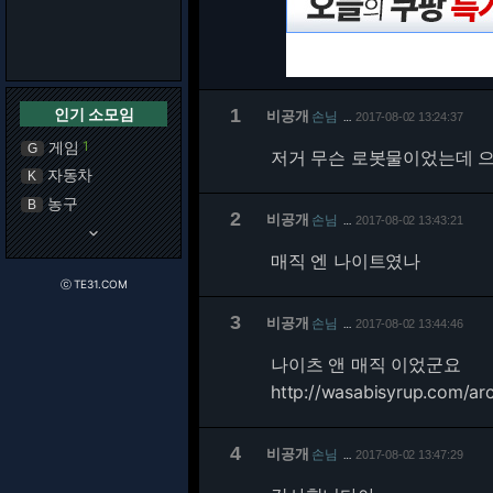
인기 소모임
1
비공개
손님
2017-08-02 13:24:37
…
게임
1
G
저거 무슨 로봇물이었는데 
자동차
K
농구
B
2
비공개
손님
2017-08-02 13:43:21
…
keyboard_arrow_down
매직 엔 나이트였나
ⓒ TE31.COM
3
비공개
손님
2017-08-02 13:44:46
…
나이츠 앤 매직 이었군요
http://wasabisyrup.com/ar
4
비공개
손님
2017-08-02 13:47:29
…