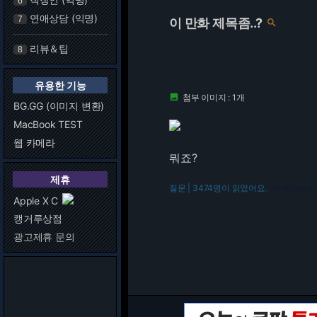
6
연애상담 (익명)
7
이 만화 제목좀..?

리뷰＆팁
8
유용한 기능
첨부 이미지 : 1개

BG.GG (이미지 변환)
MacBook TEST
웹 카메라
뭐죠?
제휴
질문 | 3474명이 읽었어요.
216.73.216.136
Apple X C
캥거루상점
광고제휴 문의