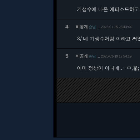
기생수에 나온 에피소드하고
4
비공개
손님
2023-01-25 23:43:44
…
3/
네 기생수처럼 이라고 써있
5
비공개
손님
2023-03-10 17:54:19
…
이미 정상이 아니네..ㄴㅁ,웋