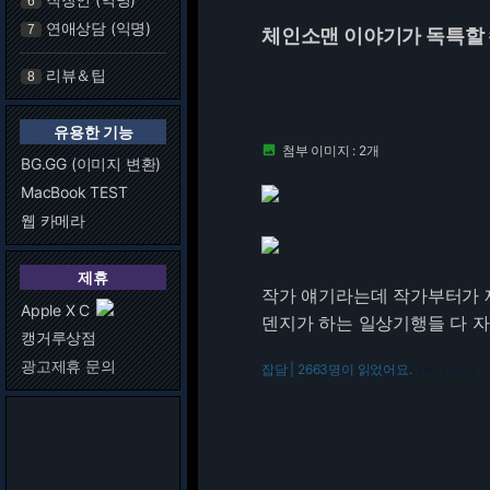
6
연애상담 (익명)
7
체인소맨 이야기가 독특할 
리뷰＆팁
8
유용한 기능
첨부 이미지 : 2개

BG.GG (이미지 변환)
MacBook TEST
웹 카메라
제휴
작가 얘기라는데 작가부터가 제
Apple X C
덴지가 하는 일상기행들 다 
캥거루상점
광고제휴 문의
잡담 | 2663명이 읽었어요.
216.73.217.34