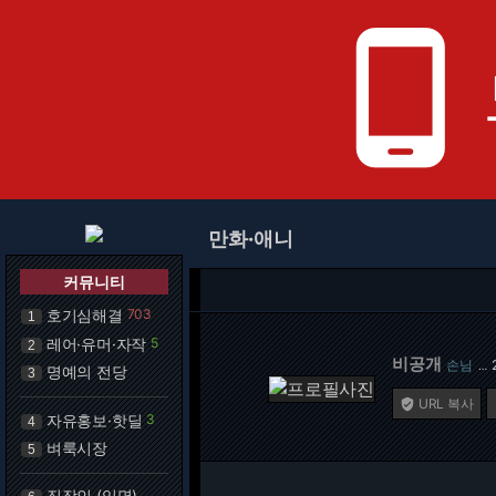
phone_android
만화·애니
커뮤니티
호기심해결
703
1
레어·유머·자작
5
2
비공개
손님
…
명예의 전당
3
URL 복사

자유홍보·핫딜
3
4
벼룩시장
5
직장인 (익명)