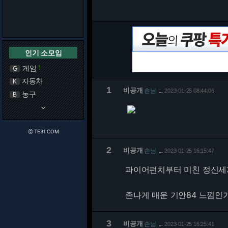
인기 소모임
게임
1
G
자동차
K
1
비공개
손님
2023-01-25 08:44:06
…
농구
B
keyboard_arrow_down
ⓒ TE31.COM
2
비공개
손님
2023-01-25 16:15:47
…
파이어펀치부터 미친 정신세
존나게 매운 기안84 느낌인
3
비공개
손님
2023-01-25 16:25:41
…