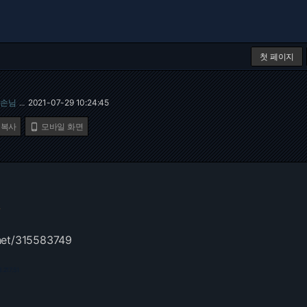
첫 페이지
손님
2021-07-29 10:24:45
…
 복사
모바일 화면


net/315583749
.217.51