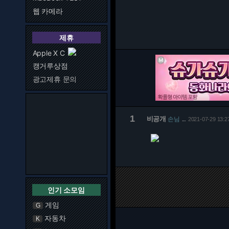
웹 카메라
제휴
Apple X C
캥거루상점
광고제휴 문의
1
비공개
손님
2021-07-29 13:2
…
인기 소모임
게임
G
자동차
K