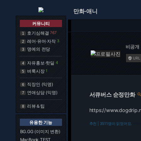
만화·애니
커뮤니티
호기심해결
767
1
레어·유머·자작
3
2
비공개
명예의 전당
3
URL

자유홍보·핫딜
4
4
벼룩시장
1
5
직장인 (익명)
6
연애상담 (익명)
7
서큐버스 순정만화
리뷰＆팁
8
https://www.dogdrip.
유용한 기능
추천 | 3511명이 읽었어요.
216.73
BG.GG (이미지 변환)
MacBook TEST