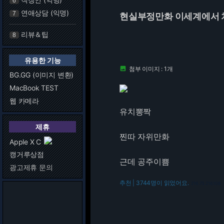
6
연애상담 (익명)
7
현실부정만화 이세계에서 치
리뷰＆팁
8
유용한 기능
첨부 이미지 : 1개

BG.GG (이미지 변환)
MacBook TEST
웹 카메라
유치뽕짝
제휴
찐따 자위만화
Apple X C
캥거루상점
근데 공주이쁨
광고제휴 문의
추천 | 3744명이 읽었어요.
216.73.216.108