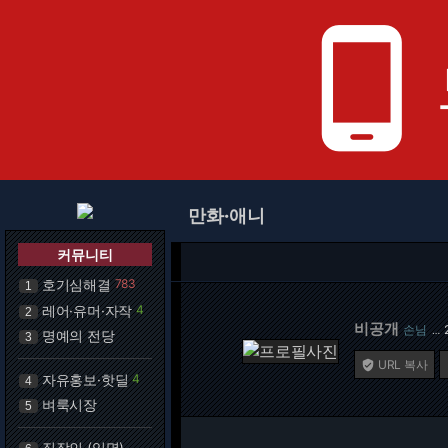
phone_android
만화·애니
커뮤니티
호기심해결
783
1
레어·유머·자작
4
2
비공개
손님
…
명예의 전당
3
URL 복사

자유홍보·핫딜
4
4
벼룩시장
5
직장인 (익명)