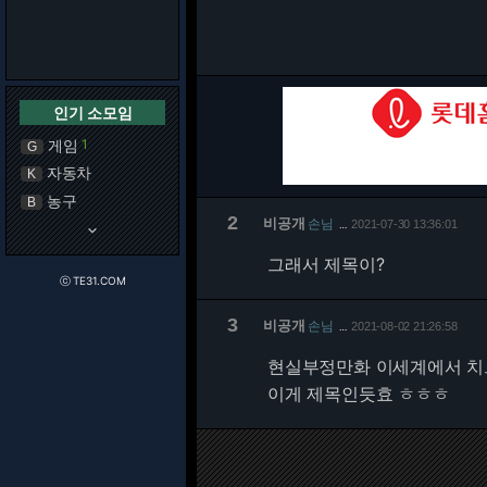
인기 소모임
게임
1
G
자동차
K
농구
B
2
비공개
손님
2021-07-30 13:36:01
…
keyboard_arrow_down
그래서 제목이?
ⓒ TE31.COM
3
비공개
손님
2021-08-02 21:26:58
…
현실부정만화 이세계에서 치트
이게 제목인듯효 ㅎㅎㅎ