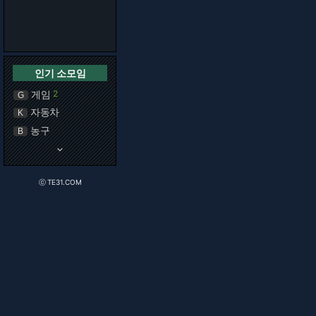
인기 소모임
게임
2
G
자동차
K
농구
B
keyboard_arrow_down
ⓒ TE31.COM