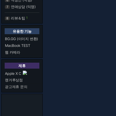
6
연애상담 (익명)
7
리뷰＆팁
1
8
유용한 기능
BG.GG (이미지 변환)
MacBook TEST
웹 카메라
제휴
Apple X C
캥거루상점
광고제휴 문의