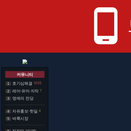
phone_android
커뮤니티
호기심해결
1055
1
레어·유머·자작
7
2
명예의 전당
3
자유홍보·핫딜
4
4
벼룩시장
5
직장인 (익명)