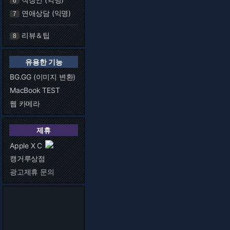
6
연애상담 (익명)
7
리뷰＆팁
8
유용한 기능
BG.GG (이미지 변환)
MacBook TEST
웹 카메라
제휴
Apple X C
캥거루상점
광고제휴 문의