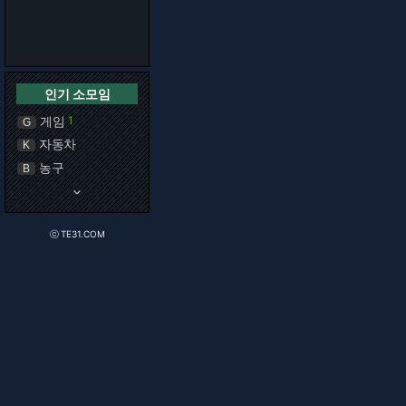
인기 소모임
게임
1
G
자동차
K
농구
B
keyboard_arrow_down
ⓒ TE31.COM