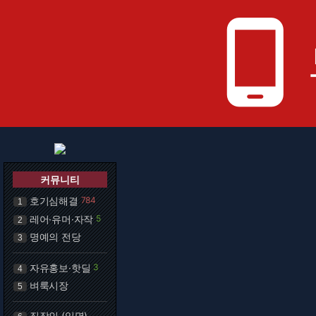
phone_android
커뮤니티
호기심해결
784
1
레어·유머·자작
5
2
명예의 전당
3
자유홍보·핫딜
3
4
벼룩시장
5
직장인 (익명)