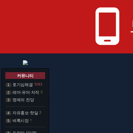
phone_android
커뮤니티
호기심해결
1083
1
레어·유머·자작
3
2
명예의 전당
3
자유홍보·핫딜
2
4
벼룩시장
1
5
직장인 (익명)