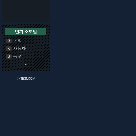
인기 소모임
게임
G
자동차
K
농구
B
keyboard_arrow_down
ⓒ TE31.COM