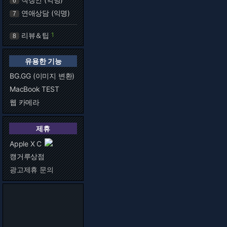
6
연애상담 (익명)
7
리뷰＆팁
1
8
유용한 기능
BG.GG (이미지 변환)
MacBook TEST
웹 카메라
제휴
Apple X C
캥거루상점
광고제휴 문의