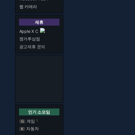
웹 카메라
제휴
Apple X C
캥거루상점
광고제휴 문의
인기 소모임
게임
1
G
자동차
K