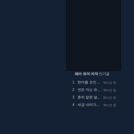
레어·유머·자작
인기글
한여름 코인 세탁소에서 목격했던 사건.manhwa
1
13시간 전
연돈 까는 유튜브 댓글
2
15시간 전
흔히 잘못 알고있는 행주대첩의 실체
3
22시간 전
세금 내러가는 유재석 출연 유튜브에 달린 국세청 ...
4
19시간 전