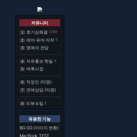
커뮤니티
호기심해결
1089
1
레어·유머·자작
5
2
명예의 전당
3
자유홍보·핫딜
4
4
벼룩시장
5
직장인 (익명)
6
연애상담 (익명)
7
리뷰＆팁
2
8
유용한 기능
BG.GG (이미지 변환)
MacBook TEST