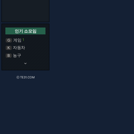
인기 소모임
게임
1
G
자동차
K
농구
B
keyboard_arrow_down
ⓒ TE31.COM