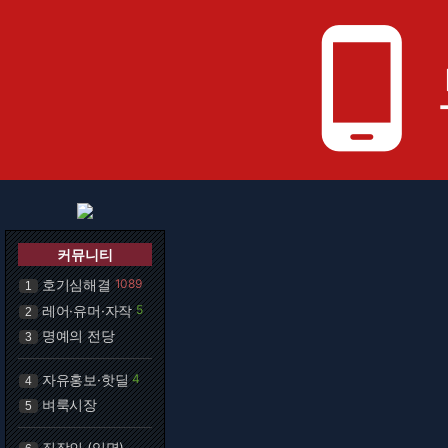
phone_android
커뮤니티
호기심해결
1089
1
레어·유머·자작
5
2
명예의 전당
3
자유홍보·핫딜
4
4
벼룩시장
5
직장인 (익명)