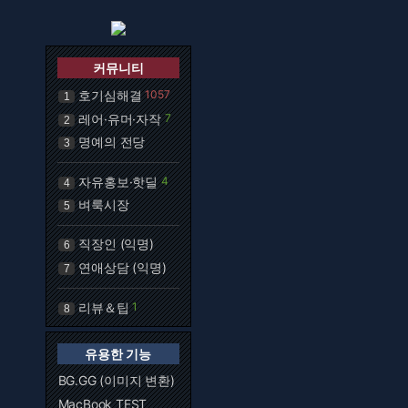
커뮤니티
호기심해결
1057
1
레어·유머·자작
7
2
명예의 전당
3
자유홍보·핫딜
4
4
벼룩시장
5
직장인 (익명)
6
연애상담 (익명)
7
리뷰＆팁
1
8
유용한 기능
BG.GG (이미지 변환)
MacBook TEST