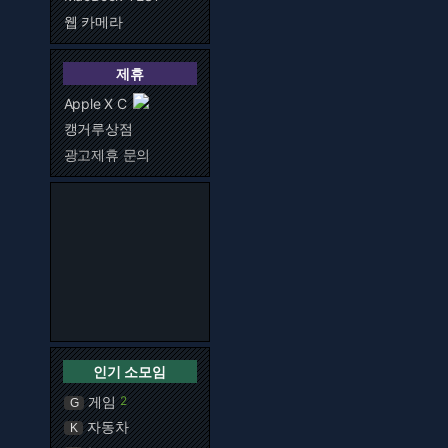
웹 카메라
제휴
Apple X C
캥거루상점
광고제휴 문의
인기 소모임
게임
2
G
자동차
K