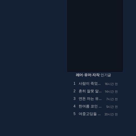
레어·유머·자작
인기글
사람이 죽었는데 드립 치는건 좀 아닌듯
1
16시간 전
흔히 잘못 알고있는 행주대첩의 실체
2
14시간 전
연돈 까는 유튜브 댓글
3
7시간 전
한여름 코인 세탁소에서 목격했던 사건.manhwa
4
5시간 전
여중고딩들 사이에 핫하다는 집사카페
5
20시간 전