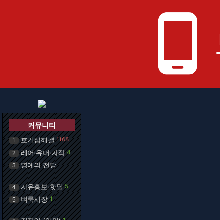
phone_android
커뮤니티
호기심해결
1168
1
레어·유머·자작
4
2
명예의 전당
3
자유홍보·핫딜
5
4
벼룩시장
1
5
1