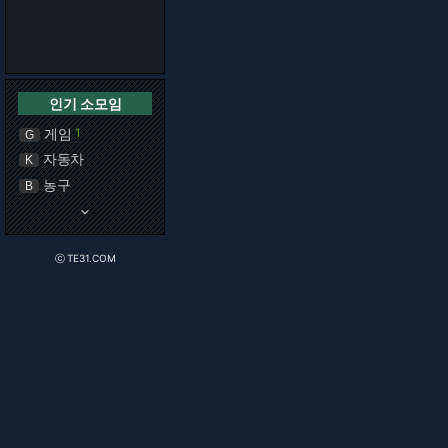
인기 소모임
게임
1
G
자동차
K
농구
B
keyboard_arrow_down
ⓒ TE31.COM