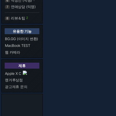
직장인 (익명)
6
연애상담 (익명)
7
리뷰＆팁
2
8
유용한 기능
BG.GG (이미지 변환)
MacBook TEST
웹 카메라
제휴
Apple X C
캥거루상점
광고제휴 문의