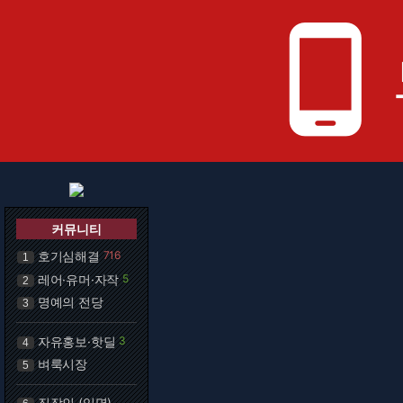
phone_android
커뮤니티
호기심해결
716
1
레어·유머·자작
5
2
명예의 전당
3
자유홍보·핫딜
3
4
벼룩시장
5
직장인 (익명)