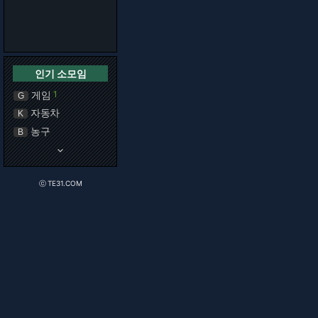
인기 소모임
게임
1
G
자동차
K
농구
B
keyboard_arrow_down
ⓒ TE31.COM