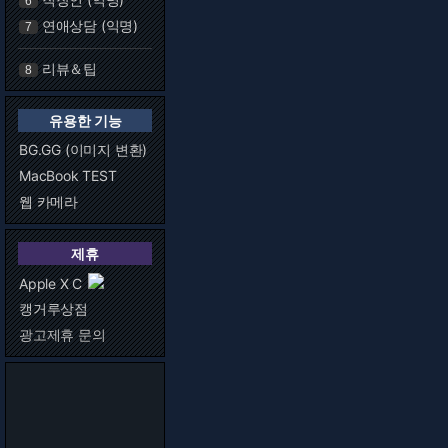
6
연애상담 (익명)
7
리뷰＆팁
8
유용한 기능
BG.GG (이미지 변환)
MacBook TEST
웹 카메라
제휴
Apple X C
캥거루상점
광고제휴 문의