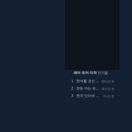
레어·유머·자작
인기글
한여름 코인 세탁소에서 목격했던 사건.manhwa
1
20시간 전
연돈 까는 유튜브 댓글
2
22시간 전
한국 인터넷 검열 근황.jpg
3
7시간 전