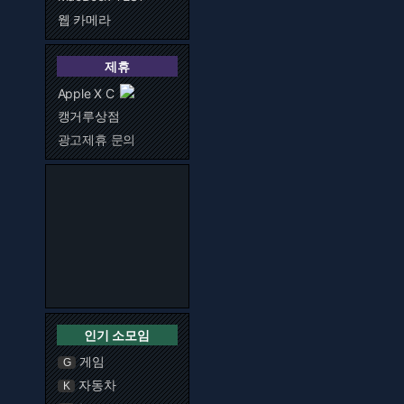
웹 카메라
제휴
Apple X C
캥거루상점
광고제휴 문의
인기 소모임
게임
G
자동차
K