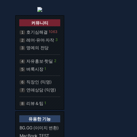
커뮤니티
호기심해결
1063
1
레어·유머·자작
3
2
명예의 전당
3
자유홍보·핫딜
2
4
벼룩시장
1
5
직장인 (익명)
6
연애상담 (익명)
7
리뷰＆팁
1
8
유용한 기능
BG.GG (이미지 변환)
MacBook TEST