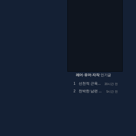
레어·유머·자작
인기글
선천적 근육병인 아이를 정말 예뻐해 주시던 공익...
1
20시간 전
천박한 남편 때문에 고민
2
5시간 전