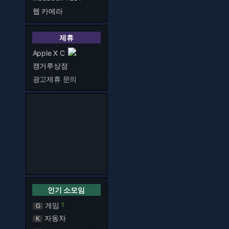
웹 카메라
제휴
Apple X C
캥거루상점
광고제휴 문의
인기 소모임
게임
1
G
자동차
K