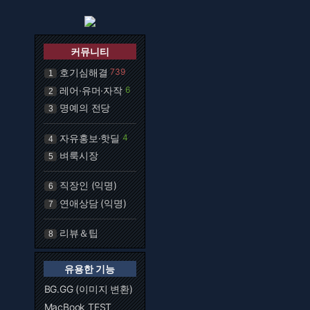
커뮤니티
호기심해결
739
1
레어·유머·자작
6
2
명예의 전당
3
자유홍보·핫딜
4
4
벼룩시장
5
직장인 (익명)
6
연애상담 (익명)
7
리뷰＆팁
8
유용한 기능
BG.GG (이미지 변환)
MacBook TEST