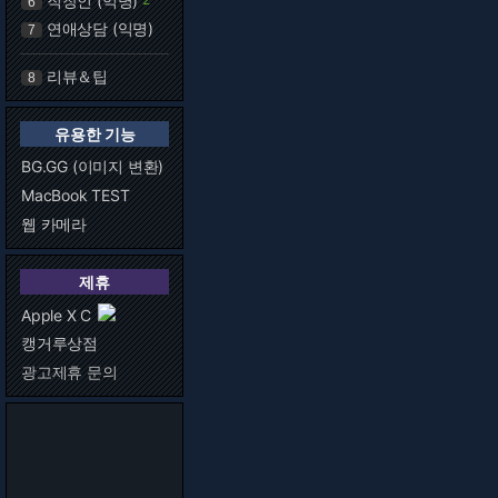
직장인 (익명)
6
연애상담 (익명)
7
리뷰＆팁
8
유용한 기능
BG.GG (이미지 변환)
MacBook TEST
웹 카메라
제휴
Apple X C
캥거루상점
광고제휴 문의