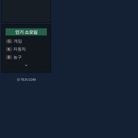
인기 소모임
게임
G
자동차
K
농구
B
keyboard_arrow_down
ⓒ TE31.COM