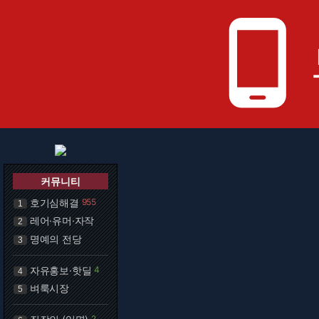
phone_android
커뮤니티
호기심해결
955
1
레어·유머·자작
2
명예의 전당
3
자유홍보·핫딜
4
4
벼룩시장
5
2