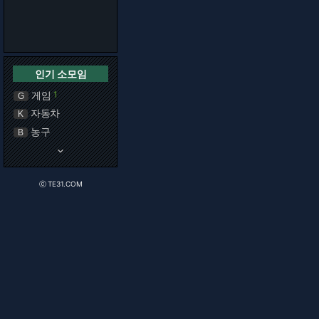
인기 소모임
게임
1
G
자동차
K
농구
B
keyboard_arrow_down
ⓒ TE31.COM