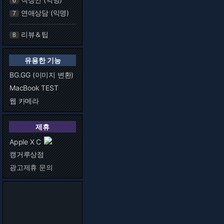
6
연애상담 (익명)
7
리뷰＆팁
8
유용한 기능
BG.GG (이미지 변환)
MacBook TEST
웹 카메라
제휴
Apple X C
캥거루상점
광고제휴 문의