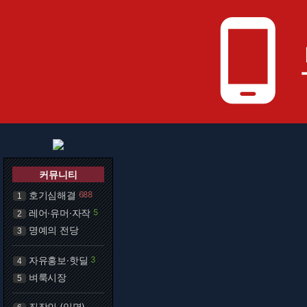
phone_android
커뮤니티
호기심해결
688
1
레어·유머·자작
5
2
명예의 전당
3
자유홍보·핫딜
3
4
벼룩시장
5
직장인 (익명)