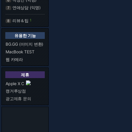
6
연애상담 (익명)
7
리뷰＆팁
1
8
유용한 기능
BG.GG (이미지 변환)
MacBook TEST
웹 카메라
제휴
Apple X C
캥거루상점
광고제휴 문의