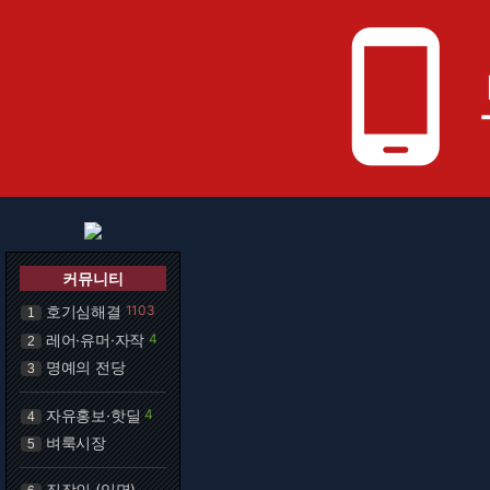
phone_android
커뮤니티
호기심해결
1103
1
레어·유머·자작
4
2
명예의 전당
3
자유홍보·핫딜
4
4
벼룩시장
5
직장인 (익명)