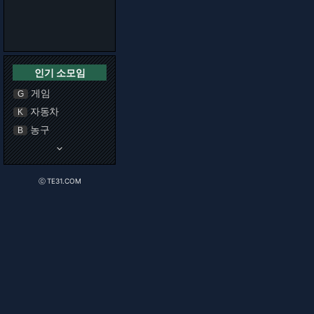
인기 소모임
게임
G
자동차
K
농구
B
keyboard_arrow_down
ⓒ TE31.COM