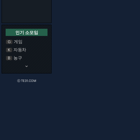
인기 소모임
게임
G
자동차
K
농구
B
keyboard_arrow_down
ⓒ TE31.COM