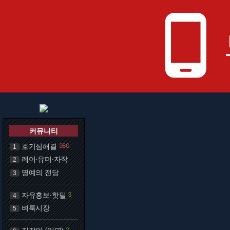
phone_android
커뮤니티
호기심해결
980
1
레어·유머·자작
2
명예의 전당
3
자유홍보·핫딜
3
4
벼룩시장
5
2