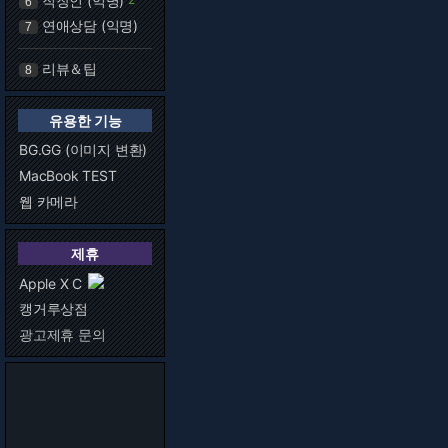
직장인 (익명)
6
연애상담 (익명)
7
리뷰＆팁
8
유용한 기능
BG.GG (이미지 변환)
MacBook TEST
웹 카메라
제휴
Apple X C
캥거루상점
광고제휴 문의