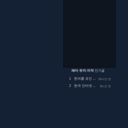
레어·유머·자작
인기글
한여름 코인 세탁소에서 목격했던 사건.manhwa
1
23시간 전
한국 인터넷 검열 근황.jpg
2
9시간 전