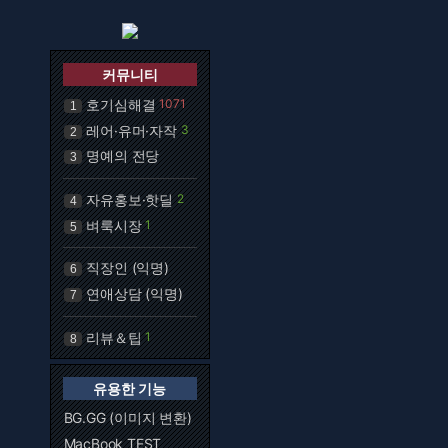
커뮤니티
호기심해결
1071
1
레어·유머·자작
3
2
명예의 전당
3
자유홍보·핫딜
2
4
벼룩시장
1
5
직장인 (익명)
6
연애상담 (익명)
7
리뷰＆팁
1
8
유용한 기능
BG.GG (이미지 변환)
MacBook TEST