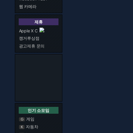
웹 카메라
제휴
Apple X C
캥거루상점
광고제휴 문의
인기 소모임
게임
G
자동차
K