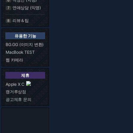
6
연애상담 (익명)
7
리뷰＆팁
8
유용한 기능
BG.GG (이미지 변환)
MacBook TEST
웹 카메라
제휴
Apple X C
캥거루상점
광고제휴 문의