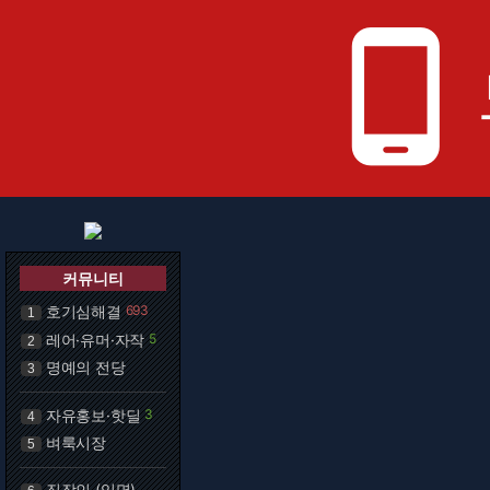
phone_android
커뮤니티
호기심해결
693
1
레어·유머·자작
5
2
명예의 전당
3
자유홍보·핫딜
3
4
벼룩시장
5
직장인 (익명)