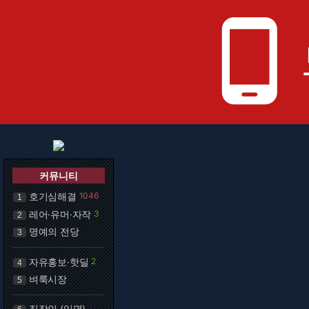
phone_android
커뮤니티
호기심해결
1046
1
레어·유머·자작
3
2
명예의 전당
3
자유홍보·핫딜
2
4
벼룩시장
5
직장인 (익명)