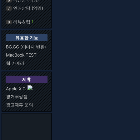
6
연애상담 (익명)
7
리뷰＆팁
1
8
유용한 기능
BG.GG (이미지 변환)
MacBook TEST
웹 카메라
제휴
Apple X C
캥거루상점
광고제휴 문의