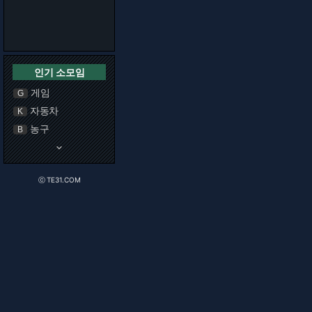
인기 소모임
게임
G
자동차
K
농구
B
keyboard_arrow_down
ⓒ TE31.COM