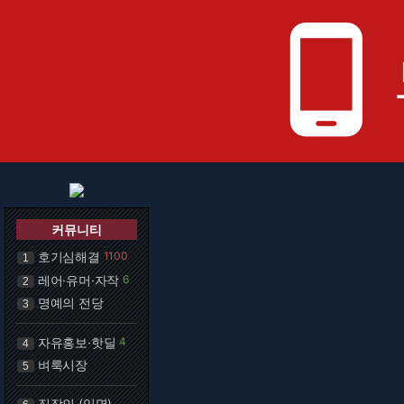
phone_android
커뮤니티
호기심해결
1100
1
레어·유머·자작
6
2
명예의 전당
3
자유홍보·핫딜
4
4
벼룩시장
5
직장인 (익명)