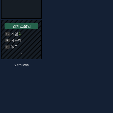
인기 소모임
게임
2
G
자동차
K
농구
B
keyboard_arrow_down
ⓒ TE31.COM