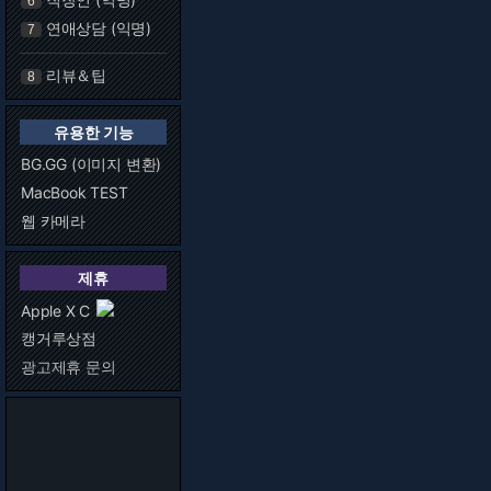
6
연애상담 (익명)
7
리뷰＆팁
8
유용한 기능
BG.GG (이미지 변환)
MacBook TEST
웹 카메라
제휴
Apple X C
캥거루상점
광고제휴 문의