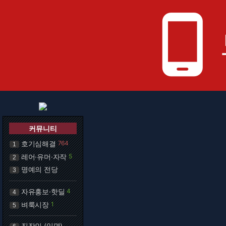
phone_android
커뮤니티
호기심해결
764
1
레어·유머·자작
5
2
명예의 전당
3
자유홍보·핫딜
4
4
벼룩시장
1
5
직장인 (익명)