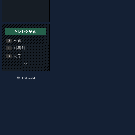
인기 소모임
게임
1
G
자동차
K
농구
B
keyboard_arrow_down
ⓒ TE31.COM