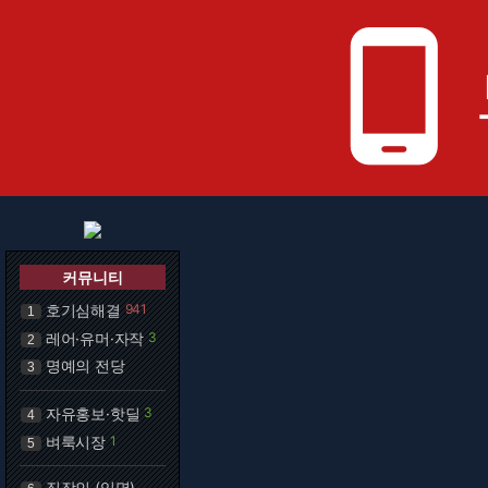
phone_android
커뮤니티
호기심해결
941
1
레어·유머·자작
3
2
명예의 전당
3
자유홍보·핫딜
3
4
벼룩시장
1
5
직장인 (익명)