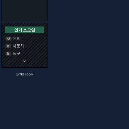
인기 소모임
게임
G
자동차
K
농구
B
keyboard_arrow_down
ⓒ TE31.COM