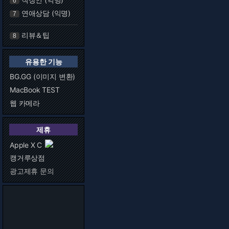
6
연애상담 (익명)
7
리뷰＆팁
8
유용한 기능
BG.GG (이미지 변환)
MacBook TEST
웹 카메라
제휴
Apple X C
캥거루상점
광고제휴 문의