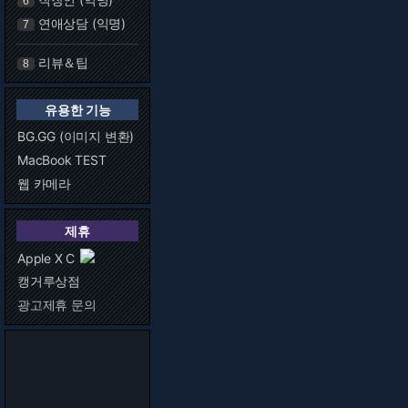
6
연애상담 (익명)
7
리뷰＆팁
8
유용한 기능
BG.GG (이미지 변환)
MacBook TEST
웹 카메라
제휴
Apple X C
캥거루상점
광고제휴 문의