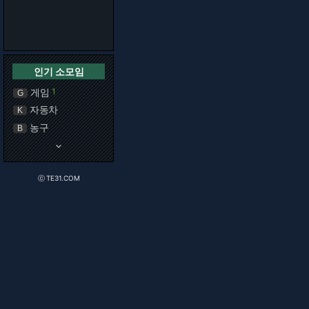
인기 소모임
게임
1
G
자동차
K
농구
B
keyboard_arrow_down
ⓒ TE31.COM