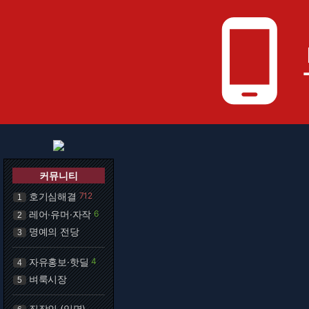
phone_android
커뮤니티
호기심해결
712
1
레어·유머·자작
6
2
명예의 전당
3
자유홍보·핫딜
4
4
벼룩시장
5
직장인 (익명)