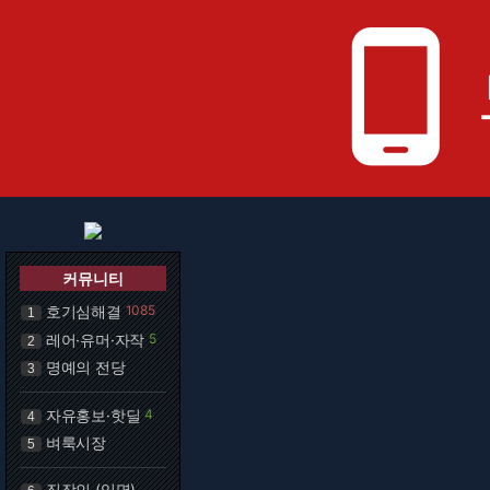
phone_android
커뮤니티
호기심해결
1085
1
레어·유머·자작
5
2
명예의 전당
3
자유홍보·핫딜
4
4
벼룩시장
5
직장인 (익명)