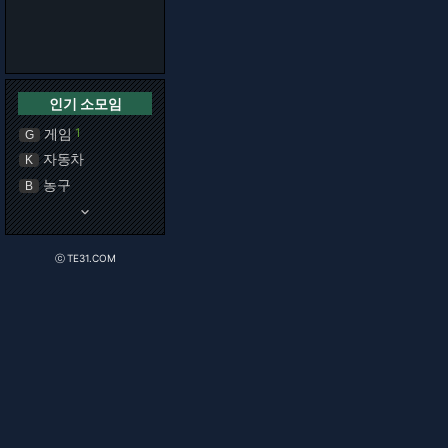
인기 소모임
게임
1
G
자동차
K
농구
B
keyboard_arrow_down
ⓒ TE31.COM