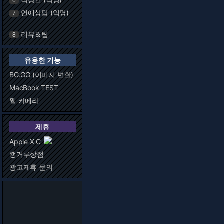
6
연애상담 (익명)
7
리뷰＆팁
8
유용한 기능
BG.GG (이미지 변환)
MacBook TEST
웹 카메라
제휴
Apple X C
캥거루상점
광고제휴 문의