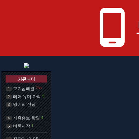
phone_android
커뮤니티
호기심해결
766
1
레어·유머·자작
5
2
명예의 전당
3
자유홍보·핫딜
4
4
벼룩시장
1
5
직장인 (익명)