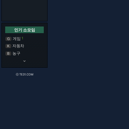
인기 소모임
게임
1
G
자동차
K
농구
B
keyboard_arrow_down
ⓒ TE31.COM