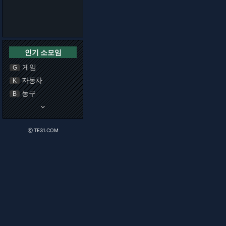
인기 소모임
게임
G
자동차
K
농구
B
keyboard_arrow_down
ⓒ TE31.COM