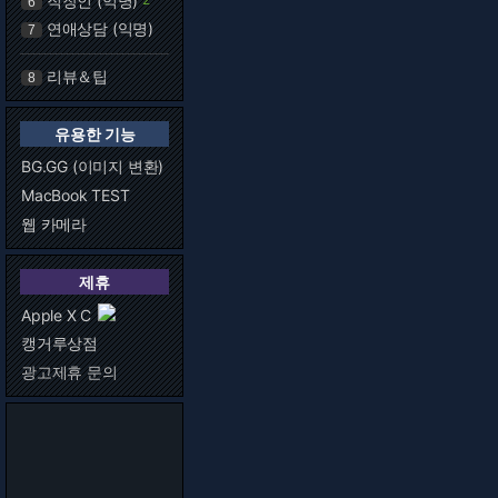
직장인 (익명)
6
연애상담 (익명)
7
리뷰＆팁
8
유용한 기능
BG.GG (이미지 변환)
MacBook TEST
웹 카메라
제휴
Apple X C
캥거루상점
광고제휴 문의