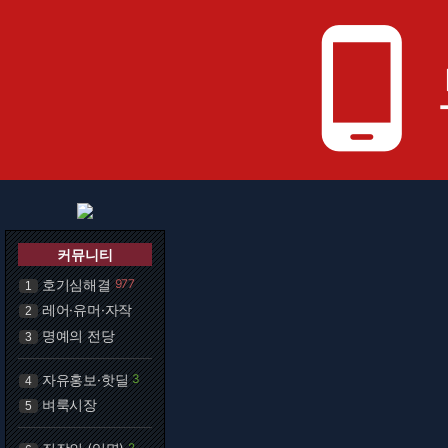
phone_android
커뮤니티
호기심해결
977
1
레어·유머·자작
2
명예의 전당
3
자유홍보·핫딜
3
4
벼룩시장
5
2