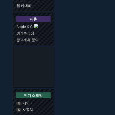
웹 카메라
제휴
Apple X C
캥거루상점
광고제휴 문의
인기 소모임
게임
1
G
자동차
K