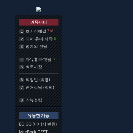
커뮤니티
호기심해결
718
1
레어·유머·자작
5
2
명예의 전당
3
자유홍보·핫딜
3
4
벼룩시장
5
직장인 (익명)
6
연애상담 (익명)
7
리뷰＆팁
8
유용한 기능
BG.GG (이미지 변환)
MacBook TEST