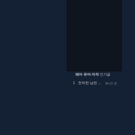
레어·유머·자작
인기글
천박한 남편 때문에 고민
1
8시간 전