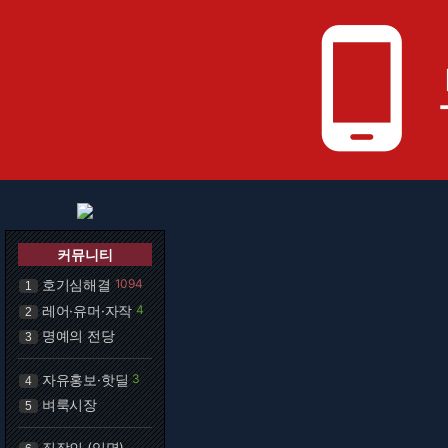
phone_android
커뮤니티
호기심해결
1094
1
레어·유머·자작
4
2
명예의 전당
3
자유홍보·핫딜
3
4
벼룩시장
5
직장인 (익명)