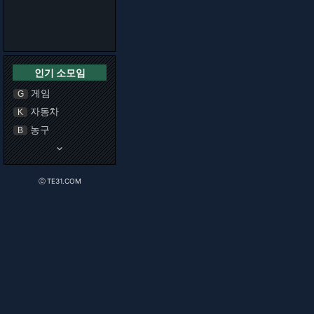
인기 소모임
게임
G
자동차
K
농구
B
keyboard_arrow_down
ⓒ TE31.COM