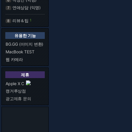
6
연애상담 (익명)
7
리뷰＆팁
1
8
유용한 기능
BG.GG (이미지 변환)
MacBook TEST
웹 카메라
제휴
Apple X C
캥거루상점
광고제휴 문의