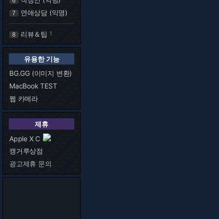
6
연애상담 (익명)
7
리뷰＆팁
1
8
유용한 기능
BG.GG (이미지 변환)
MacBook TEST
웹 카메라
제휴
Apple X C
캥거루상점
광고제휴 문의