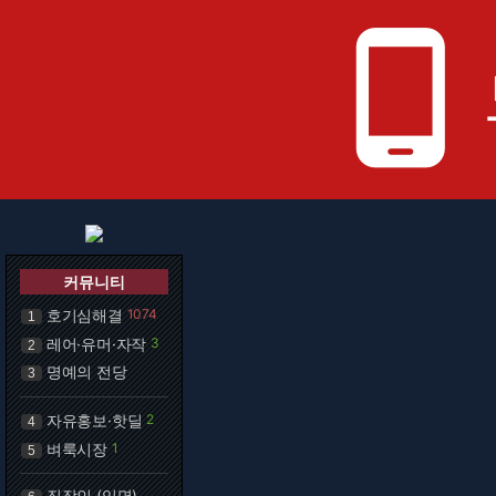
phone_android
커뮤니티
호기심해결
1074
1
레어·유머·자작
3
2
명예의 전당
3
자유홍보·핫딜
2
4
벼룩시장
1
5
직장인 (익명)