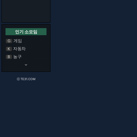
인기 소모임
게임
G
자동차
K
농구
B
keyboard_arrow_down
ⓒ TE31.COM