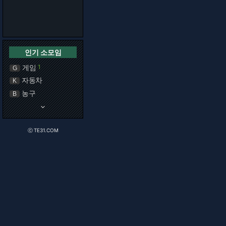
인기 소모임
게임
1
G
자동차
K
농구
B
keyboard_arrow_down
ⓒ TE31.COM