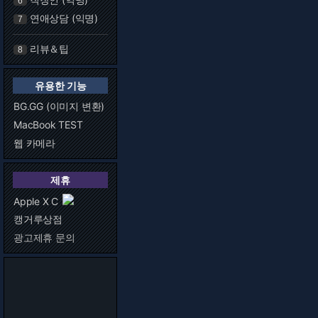
6
연애상담 (익명)
7
리뷰＆팁
8
유용한 기능
BG.GG (이미지 변환)
MacBook TEST
웹 카메라
제휴
Apple X C
캥거루상점
광고제휴 문의