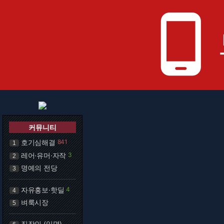
phone_android
커뮤니티
호기심해결
841
1
레어·유머·자작
3
2
명예의 전당
3
자유홍보·핫딜
4
4
벼룩시장
5
직장인 (익명)