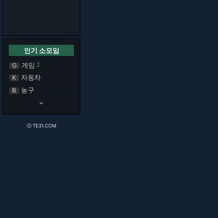
인기 소모임
게임
2
G
자동차
K
농구
B
keyboard_arrow_down
ⓒ TE31.COM