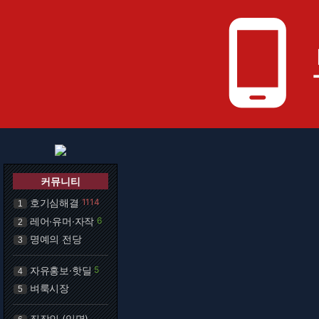
phone_android
커뮤니티
호기심해결
1114
1
레어·유머·자작
6
2
명예의 전당
3
자유홍보·핫딜
5
4
벼룩시장
5
직장인 (익명)