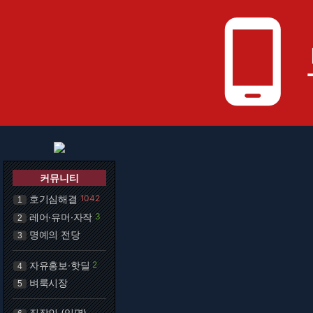
phone_android
커뮤니티
호기심해결
1042
1
레어·유머·자작
3
2
명예의 전당
3
자유홍보·핫딜
2
4
벼룩시장
5
직장인 (익명)