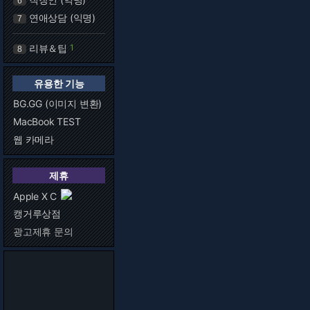
6
연애상담 (익명)
7
리뷰＆팁
1
8
유용한 기능
BG.GG (이미지 변환)
MacBook TEST
웹 카메라
제휴
Apple X C
캥거루상점
광고제휴 문의