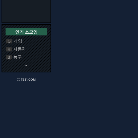
인기 소모임
게임
G
자동차
K
농구
B
keyboard_arrow_down
ⓒ TE31.COM