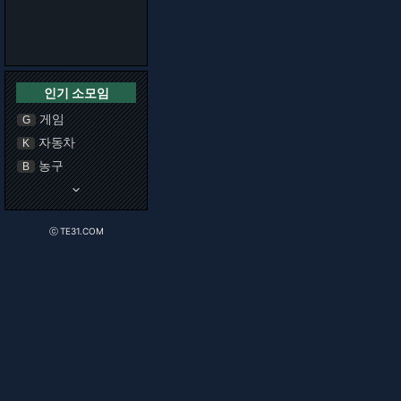
인기 소모임
게임
G
자동차
K
농구
B
keyboard_arrow_down
ⓒ TE31.COM