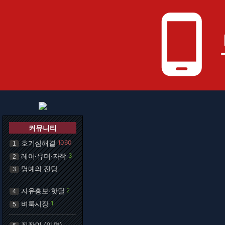
phone_android
커뮤니티
호기심해결
1060
1
레어·유머·자작
3
2
명예의 전당
3
자유홍보·핫딜
2
4
벼룩시장
1
5
직장인 (익명)