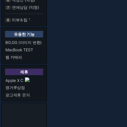
6
연애상담 (익명)
7
리뷰＆팁
1
8
유용한 기능
BG.GG (이미지 변환)
MacBook TEST
웹 카메라
제휴
Apple X C
캥거루상점
광고제휴 문의