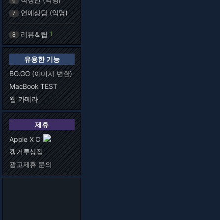
6
연애상담 (익명)
7
리뷰＆팁
1
8
유용한 기능
BG.GG (이미지 변환)
MacBook TEST
웹 카메라
제휴
Apple X C
캥거루상점
광고제휴 문의