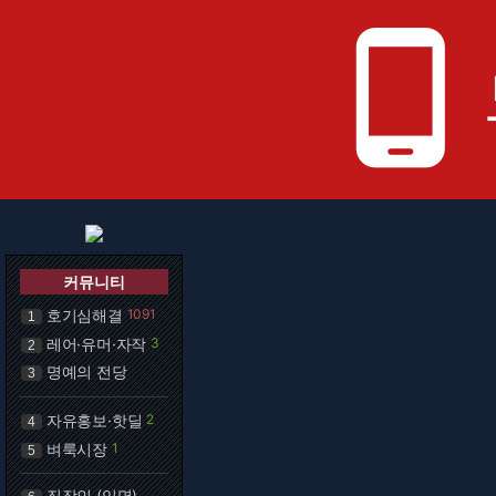
phone_android
커뮤니티
호기심해결
1091
1
레어·유머·자작
3
2
명예의 전당
3
자유홍보·핫딜
2
4
벼룩시장
1
5
직장인 (익명)