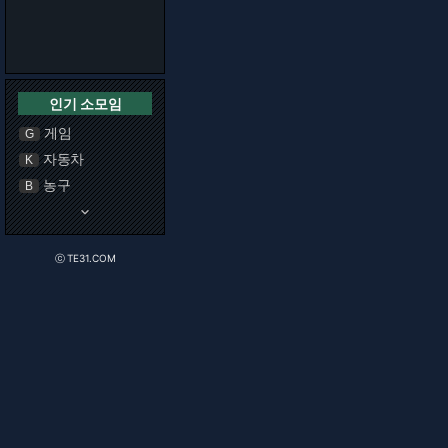
인기 소모임
게임
G
자동차
K
농구
B
keyboard_arrow_down
ⓒ TE31.COM