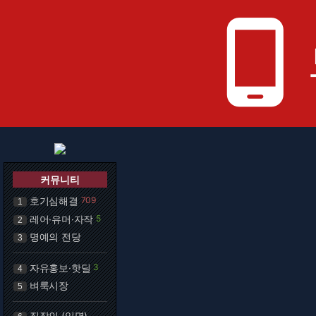
phone_android
커뮤니티
호기심해결
709
1
레어·유머·자작
5
2
명예의 전당
3
자유홍보·핫딜
3
4
벼룩시장
5
직장인 (익명)