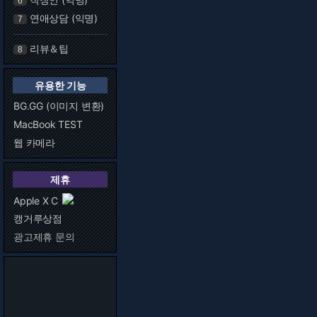
6
연애상담 (익명)
7
리뷰＆팁
8
유용한 기능
BG.GG (이미지 변환)
MacBook TEST
웹 카메라
제휴
Apple X C
캥거루상점
광고제휴 문의