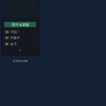
인기 소모임
게임
1
G
자동차
K
농구
B
keyboard_arrow_down
ⓒ TE31.COM