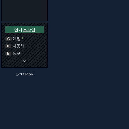
인기 소모임
게임
1
G
자동차
K
농구
B
keyboard_arrow_down
ⓒ TE31.COM