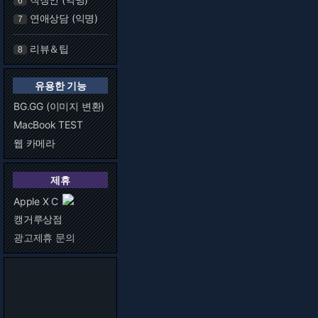
6
연애상담 (익명)
7
리뷰＆팁
8
유용한 기능
BG.GG (이미지 변환)
MacBook TEST
웹 카메라
제휴
Apple X C
캥거루상점
광고제휴 문의