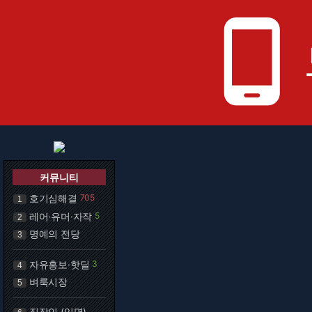
phone_android
커뮤니티
호기심해결
705
1
레어·유머·자작
5
2
명예의 전당
3
자유홍보·핫딜
3
4
벼룩시장
5
직장인 (익명)