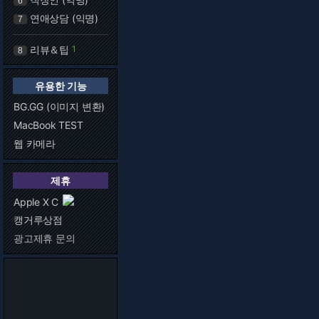
6
연애상담 (익명)
7
리뷰＆팁
1
8
유용한 기능
BG.GG (이미지 변환)
MacBook TEST
웹 카메라
제휴
Apple X C
캥거루상점
광고제휴 문의