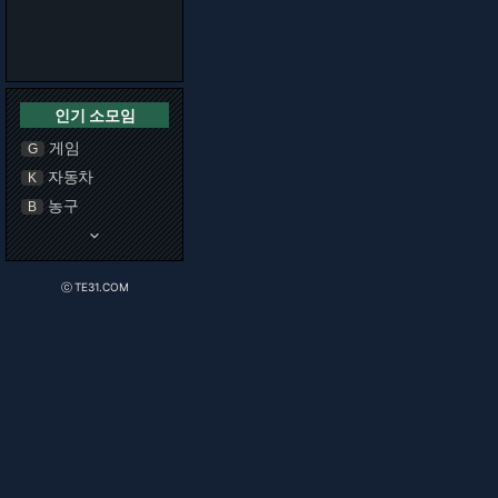
인기 소모임
게임
G
자동차
K
농구
B
keyboard_arrow_down
ⓒ TE31.COM