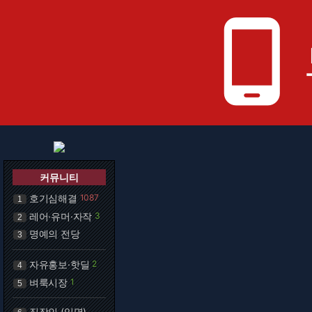
phone_android
커뮤니티
호기심해결
1087
1
레어·유머·자작
3
2
명예의 전당
3
자유홍보·핫딜
2
4
벼룩시장
1
5
직장인 (익명)