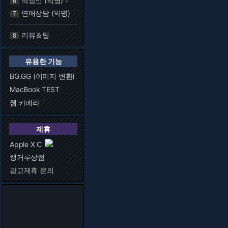
직장인 (익명)
6
연애상담 (익명)
7
리뷰＆팁
8
유용한 기능
BG.GG (이미지 변환)
MacBook TEST
웹 카메라
제휴
Apple X C
캥거루상점
광고제휴 문의