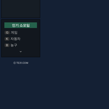
인기 소모임
게임
G
자동차
K
농구
B
keyboard_arrow_down
ⓒ TE31.COM