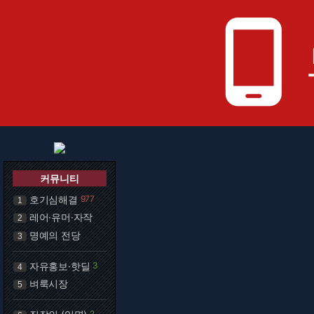
phone_android
커뮤니티
호기심해결
977
1
레어·유머·자작
2
명예의 전당
3
자유홍보·핫딜
3
4
벼룩시장
5
2