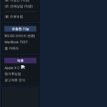
6
연애상담 (익명)
7
리뷰＆팁
8
유용한 기능
BG.GG (이미지 변환)
MacBook TEST
웹 카메라
제휴
Apple X C
캥거루상점
광고제휴 문의