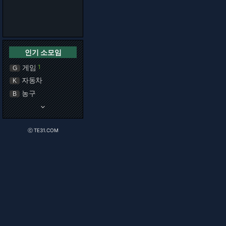
인기 소모임
게임
1
G
자동차
K
농구
B
keyboard_arrow_down
ⓒ TE31.COM