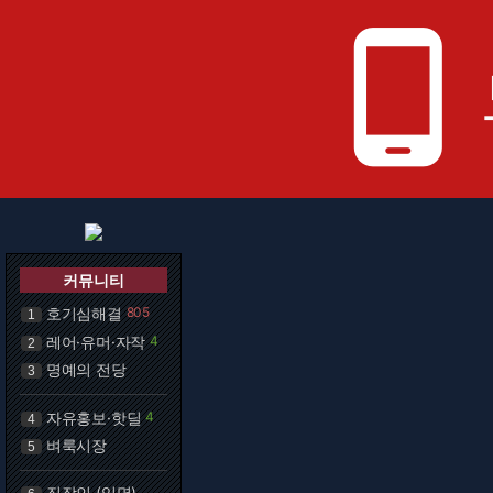
phone_android
커뮤니티
호기심해결
805
1
레어·유머·자작
4
2
명예의 전당
3
자유홍보·핫딜
4
4
벼룩시장
5
직장인 (익명)