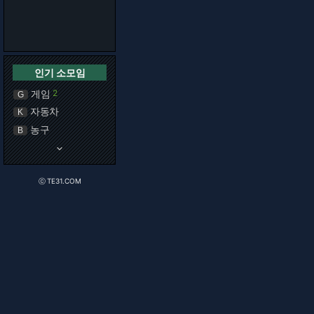
인기 소모임
게임
2
G
자동차
K
농구
B
keyboard_arrow_down
ⓒ TE31.COM