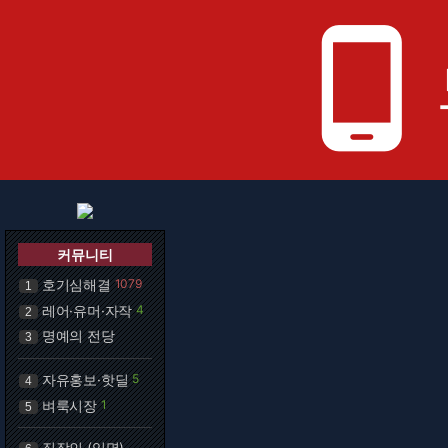
phone_android
커뮤니티
호기심해결
1079
1
레어·유머·자작
4
2
명예의 전당
3
자유홍보·핫딜
5
4
벼룩시장
1
5
직장인 (익명)