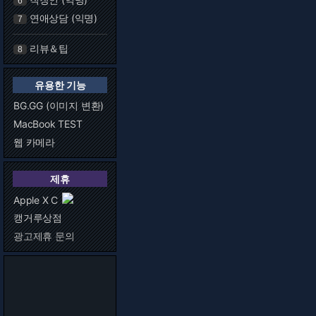
6
연애상담 (익명)
7
리뷰＆팁
8
유용한 기능
BG.GG (이미지 변환)
MacBook TEST
웹 카메라
제휴
Apple X C
캥거루상점
광고제휴 문의