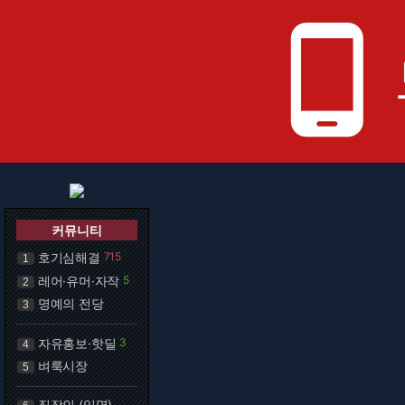
phone_android
커뮤니티
호기심해결
715
1
레어·유머·자작
5
2
명예의 전당
3
자유홍보·핫딜
3
4
벼룩시장
5
직장인 (익명)