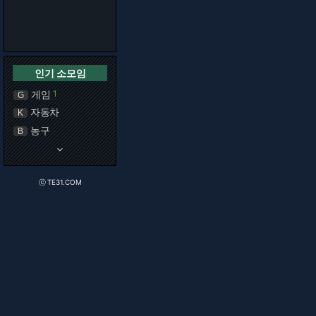
인기 소모임
게임
1
G
자동차
K
농구
B
keyboard_arrow_down
ⓒ TE31.COM