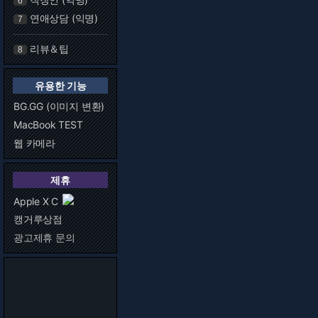
6
연애상담 (익명)
7
리뷰＆팁
8
유용한 기능
BG.GG (이미지 변환)
MacBook TEST
웹 카메라
제휴
Apple X C
캥거루상점
광고제휴 문의