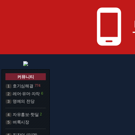
phone_android
커뮤니티
호기심해결
774
1
레어·유머·자작
6
2
명예의 전당
3
자유홍보·핫딜
2
4
벼룩시장
5
직장인 (익명)