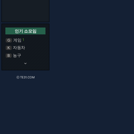
인기 소모임
게임
1
G
자동차
K
농구
B
keyboard_arrow_down
ⓒ TE31.COM