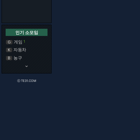
인기 소모임
게임
1
G
자동차
K
농구
B
keyboard_arrow_down
ⓒ TE31.COM