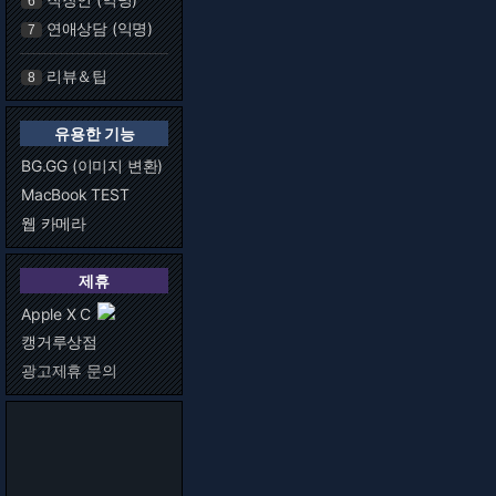
6
연애상담 (익명)
7
리뷰＆팁
8
유용한 기능
BG.GG (이미지 변환)
MacBook TEST
웹 카메라
제휴
Apple X C
캥거루상점
광고제휴 문의