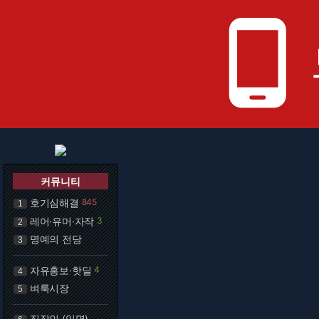
phone_android
커뮤니티
호기심해결
845
1
레어·유머·자작
3
2
명예의 전당
3
자유홍보·핫딜
4
4
벼룩시장
5
직장인 (익명)