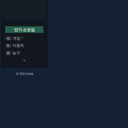
인기 소모임
게임
1
G
자동차
K
농구
B
keyboard_arrow_down
ⓒ TE31.COM