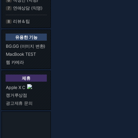
6
연애상담 (익명)
7
리뷰＆팁
8
유용한 기능
BG.GG (이미지 변환)
MacBook TEST
웹 카메라
제휴
Apple X C
캥거루상점
광고제휴 문의