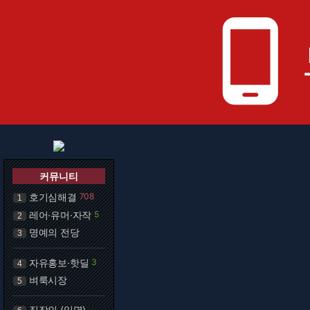
phone_android
커뮤니티
호기심해결
708
1
레어·유머·자작
5
2
명예의 전당
3
자유홍보·핫딜
3
4
벼룩시장
5
직장인 (익명)