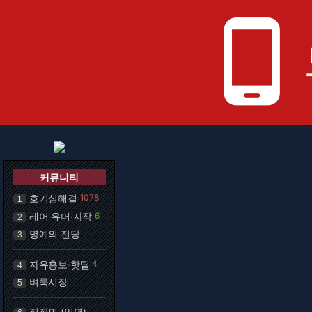
phone_android
커뮤니티
호기심해결
1078
1
레어·유머·자작
6
2
명예의 전당
3
자유홍보·핫딜
4
4
벼룩시장
5
직장인 (익명)