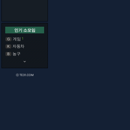
인기 소모임
게임
1
G
자동차
K
농구
B
keyboard_arrow_down
ⓒ TE31.COM