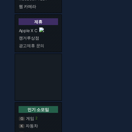
웹 카메라
제휴
Apple X C
캥거루상점
광고제휴 문의
인기 소모임
게임
2
G
자동차
K