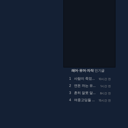
레어·유머·자작
인기글
사람이 죽었는데 드립 치는건 좀 아닌듯
1
10시간 전
연돈 까는 유튜브 댓글
2
1시간 전
흔히 잘못 알고있는 행주대첩의 실체
3
8시간 전
여중고딩들 사이에 핫하다는 집사카페
4
15시간 전