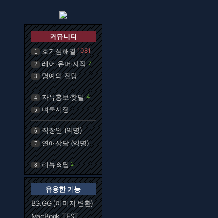
커뮤니티
호기심해결
1081
1
레어·유머·자작
7
2
명예의 전당
3
자유홍보·핫딜
4
4
벼룩시장
5
직장인 (익명)
6
연애상담 (익명)
7
리뷰＆팁
2
8
유용한 기능
BG.GG (이미지 변환)
MacBook TEST