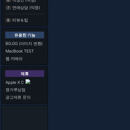
6
연애상담 (익명)
7
리뷰＆팁
8
유용한 기능
BG.GG (이미지 변환)
MacBook TEST
웹 카메라
제휴
Apple X C
캥거루상점
광고제휴 문의