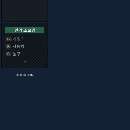
인기 소모임
게임
1
G
자동차
K
농구
B
keyboard_arrow_down
ⓒ TE31.COM