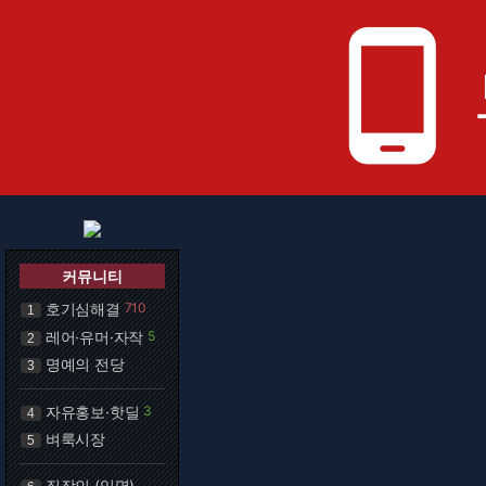
phone_android
커뮤니티
호기심해결
710
1
레어·유머·자작
5
2
명예의 전당
3
자유홍보·핫딜
3
4
벼룩시장
5
직장인 (익명)